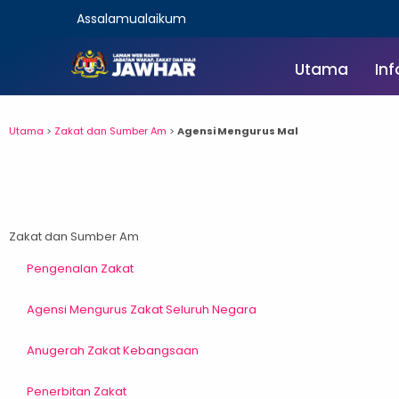
Skip
Assalamualaikum
to
content
Utama
Inf
Utama
>
Zakat dan Sumber Am
>
Agensi Mengurus Mal
Zakat dan Sumber Am
Pengenalan Zakat
Agensi Mengurus Zakat Seluruh Negara
Anugerah Zakat Kebangsaan
Penerbitan Zakat